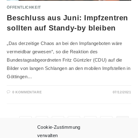
ÖFFENTLICHKEIT
Beschluss aus Juni: Impfzentren
sollten auf Standy-by bleiben
„Das derzeitige Chaos an bei den Impfangeboten wäre
vermeidbar gewesen“, so die Reaktion des
Bundestagsabgeordneten Fritz Güntzler (CDU) auf die
Bilder von langen Schlangen an den mobilen Impfstellen in
Göttingen…
0 KOMMENTARE
07/12/2021
1
…
26
27
28
29
Zur vorherigen Seite
Cookie-Zustimmung
30
31
32
…
45
Zur näc
verwalten